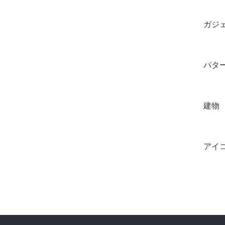
ガジ
パタ
建物
アイ