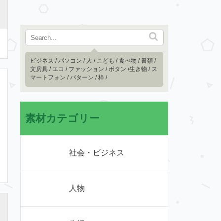
ビジネス
/
パソコン
/
人
/
こども
/
食べ物
/
書類
/
文房具
/
エコ
/
ファッション
/
ボタン
/
生き物
/
ス
マートフォン
/
パターン
/
枠
/
素材カテゴリー
社会・ビジネス
人物