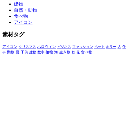
建物
自然・動物
食べ物
アイコン
素材タグ
アイコン
クリスマス
ハロウィン
ビジネス
ファッション
ペット
ホラー
人
仕
動物
夏
食べ物
事
子供
建物
数字
植物
海
生き物
秋
花