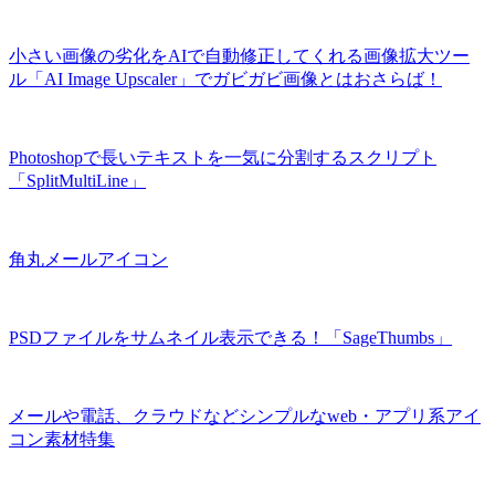
小さい画像の劣化をAIで自動修正してくれる画像拡大ツー
ル「AI Image Upscaler」でガビガビ画像とはおさらば！
Photoshopで長いテキストを一気に分割するスクリプト
「SplitMultiLine」
角丸メールアイコン
PSDファイルをサムネイル表示できる！「SageThumbs」
メールや電話、クラウドなどシンプルなweb・アプリ系アイ
コン素材特集