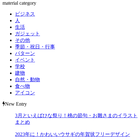
material category
ビジネス
人
生活
ガジェット
その他
季節・祝日・行事
パターン
イベント
学校
建物
自然・動物
食べ物
アイコン
New Entry
3月といえばひな祭り！桃の節句・お雛さまのイラスト
まとめ
2023年に！かわいいウサギの年賀状フリーデザイン