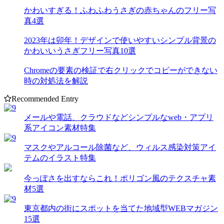
かわいすぎる！ふわふわうさぎの赤ちゃんのフリー写
真4選
2023年は卯年！デザインで使いやすいシンプル背景の
かわいいうさぎフリー写真10選
Chromeの要素の検証で右クリックでコピーができない
時の対処法を解説
Recommended Entry
メールや電話、クラウドなどシンプルなweb・アプリ
系アイコン素材特集
マスクやアルコール除菌など、ウィルス感染対策アイ
テムのイラスト特集
今っぽさを出すならこれ！ポリゴン風のテクスチャ素
材5選
東京都内の街にスポットを当てた地域型WEBマガジン
15選