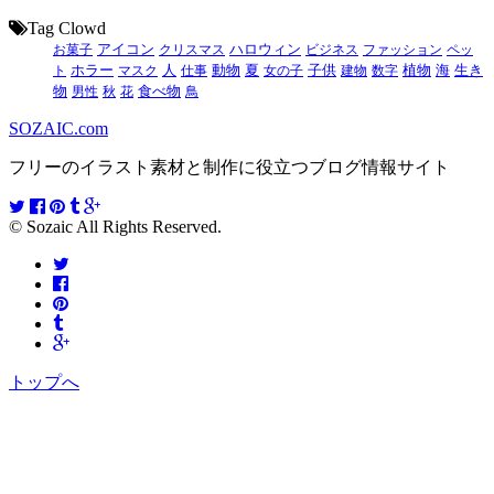
Tag Clowd
お菓子
アイコン
クリスマス
ハロウィン
ビジネス
ファッション
ペッ
動物
夏
ト
ホラー
マスク
人
仕事
女の子
子供
建物
数字
植物
海
生き
食べ物
物
男性
秋
花
鳥
SOZAIC.com
フリーのイラスト素材と制作に役立つブログ情報サイト
© Sozaic All Rights Reserved.
トップへ