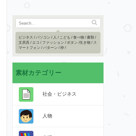
ビジネス
/
パソコン
/
人
/
こども
/
食べ物
/
書類
/
文房具
/
エコ
/
ファッション
/
ボタン
/
生き物
/
ス
マートフォン
/
パターン
/
枠
/
素材カテゴリー
社会・ビジネス
人物