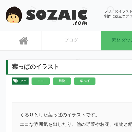
SOZAIC.com
フリーのイラス
制作に役立つブ
ブログ
素材ダウ
葉っぱのイラスト
,
,
エコ
植物
葉っぱ
タグ
くるりとした葉っぱのイラストです。
エコな雰囲気を出したり、他の野菜やお花、植物と