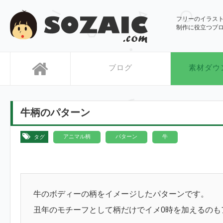
SOZAIC.com
フリーのイラス
制作に役立つブ
ブログ
素材ダウ
牛柄のパターン
,
,
アニマル柄
パターン
牛
タグ
牛のボディーの柄をイメージしたパターンです。
丑年のモチーフとして柄だけでイメ0時を加えるのも