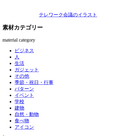
テレワーク会議のイラスト
素材カテゴリー
material category
ビジネス
人
生活
ガジェット
その他
季節・祝日・行事
パターン
イベント
学校
建物
自然・動物
食べ物
アイコン