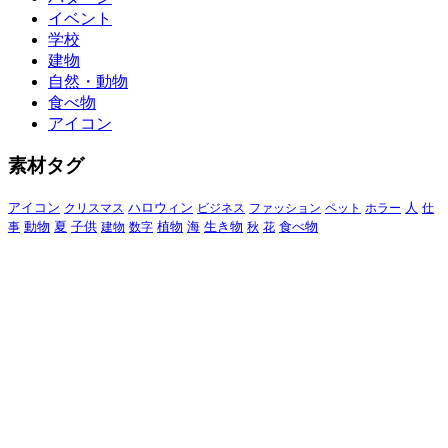
イベント
学校
建物
自然・動物
食べ物
アイコン
素材タグ
アイコン
クリスマス
ハロウィン
ビジネス
ファッション
ペット
ホラー
人
仕
動物
夏
食べ物
事
子供
建物
数字
植物
海
生き物
秋
花