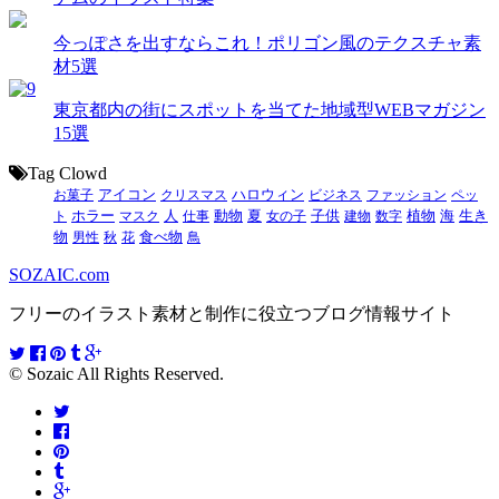
今っぽさを出すならこれ！ポリゴン風のテクスチャ素
材5選
東京都内の街にスポットを当てた地域型WEBマガジン
15選
Tag Clowd
お菓子
アイコン
クリスマス
ハロウィン
ビジネス
ファッション
ペッ
動物
夏
ト
ホラー
マスク
人
仕事
女の子
子供
建物
数字
植物
海
生き
食べ物
物
男性
秋
花
鳥
SOZAIC.com
フリーのイラスト素材と制作に役立つブログ情報サイト
© Sozaic All Rights Reserved.