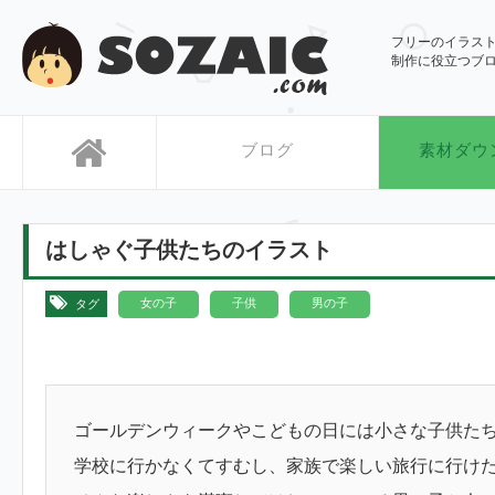
SOZAIC.com
フリーのイラス
制作に役立つブ
ブログ
素材ダウ
はしゃぐ子供たちのイラスト
,
,
女の子
子供
男の子
タグ
ゴールデンウィークやこどもの日には小さな子供た
学校に行かなくてすむし、家族で楽しい旅行に行け