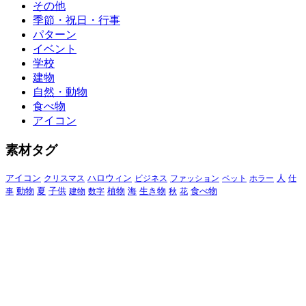
その他
季節・祝日・行事
パターン
イベント
学校
建物
自然・動物
食べ物
アイコン
素材タグ
アイコン
クリスマス
ハロウィン
ビジネス
ファッション
ペット
ホラー
人
仕
動物
夏
食べ物
事
子供
建物
数字
植物
海
生き物
秋
花