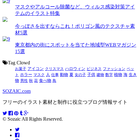
マスクやアルコール除菌など、ウィルス感染対策アイ
テムのイラスト特集
今っぽさを出すならこれ！ポリゴン風のテクスチャ素
材5選
東京都内の街にスポットを当てた地域型WEBマガジン
15選
Tag Clowd
お菓子
アイコン
クリスマス
ハロウィン
ビジネス
ファッション
ペッ
動物
夏
ト
ホラー
マスク
人
仕事
女の子
子供
建物
数字
植物
海
生き
食べ物
物
男性
秋
花
鳥
SOZAIC.com
フリーのイラスト素材と制作に役立つブログ情報サイト
© Sozaic All Rights Reserved.