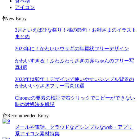
食べ物
アイコン
New Entry
3月といえばひな祭り！桃の節句・お雛さまのイラスト
まとめ
2023年に！かわいいウサギの年賀状フリーデザイン
かわいすぎる！ふわふわうさぎの赤ちゃんのフリー写
真4選
2023年は卯年！デザインで使いやすいシンプル背景の
かわいいうさぎフリー写真10選
Chromeの要素の検証で右クリックでコピーができない
時の対処法を解説
Recommended Entry
メールや電話、クラウドなどシンプルなweb・アプリ
系アイコン素材特集