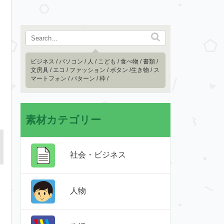
ビジネス
/
パソコン
/
人
/
こども
/
食べ物
/
書類
/
文房具
/
エコ
/
ファッション
/
ボタン
/
生き物
/
ス
マートフォン
/
パターン
/
枠
/
素材カテゴリー
社会・ビジネス
人物