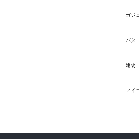
ガジ
パタ
建物
アイ