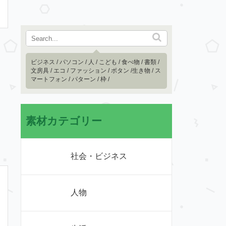
ビジネス
/
パソコン
/
人
/
こども
/
食べ物
/
書類
/
文房具
/
エコ
/
ファッション
/
ボタン
/
生き物
/
ス
マートフォン
/
パターン
/
枠
/
素材カテゴリー
社会・ビジネス
人物