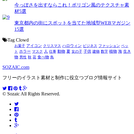
今っぽさを出すならこれ！ポリゴン風のテクスチャ素
材5選
東京都内の街にスポットを当てた地域型WEBマガジン
15選
Tag Clowd
お菓子
アイコン
クリスマス
ハロウィン
ビジネス
ファッション
ペッ
動物
夏
ト
ホラー
マスク
人
仕事
女の子
子供
建物
数字
植物
海
生き
食べ物
物
男性
秋
花
鳥
SOZAIC.com
フリーのイラスト素材と制作に役立つブログ情報サイト
© Sozaic All Rights Reserved.