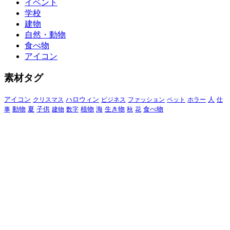
イベント
学校
建物
自然・動物
食べ物
アイコン
素材タグ
アイコン
クリスマス
ハロウィン
ビジネス
ファッション
ペット
ホラー
人
仕
動物
夏
食べ物
事
子供
建物
数字
植物
海
生き物
秋
花