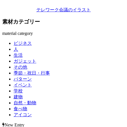
テレワーク会議のイラスト
素材カテゴリー
material category
ビジネス
人
生活
ガジェット
その他
季節・祝日・行事
パターン
イベント
学校
建物
自然・動物
食べ物
アイコン
New Entry