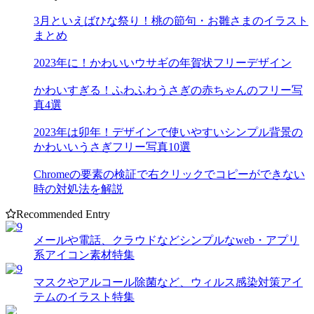
3月といえばひな祭り！桃の節句・お雛さまのイラスト
まとめ
2023年に！かわいいウサギの年賀状フリーデザイン
かわいすぎる！ふわふわうさぎの赤ちゃんのフリー写
真4選
2023年は卯年！デザインで使いやすいシンプル背景の
かわいいうさぎフリー写真10選
Chromeの要素の検証で右クリックでコピーができない
時の対処法を解説
Recommended Entry
メールや電話、クラウドなどシンプルなweb・アプリ
系アイコン素材特集
マスクやアルコール除菌など、ウィルス感染対策アイ
テムのイラスト特集