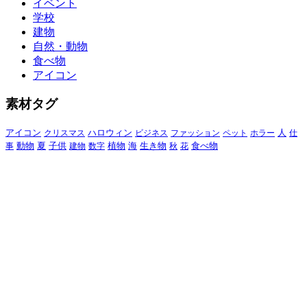
イベント
学校
建物
自然・動物
食べ物
アイコン
素材タグ
アイコン
クリスマス
ハロウィン
ビジネス
ファッション
ペット
ホラー
人
仕
動物
夏
食べ物
事
子供
建物
数字
植物
海
生き物
秋
花