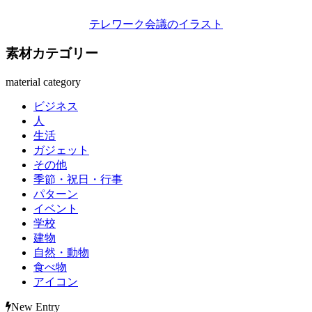
テレワーク会議のイラスト
素材カテゴリー
material category
ビジネス
人
生活
ガジェット
その他
季節・祝日・行事
パターン
イベント
学校
建物
自然・動物
食べ物
アイコン
New Entry