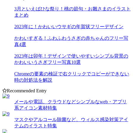
3月といえばひな祭り！桃の節句・お雛さまのイラスト
まとめ
2023年に！かわいいウサギの年賀状フリーデザイン
かわいすぎる！ふわふわうさぎの赤ちゃんのフリー写
真4選
2023年は卯年！デザインで使いやすいシンプル背景の
かわいいうさぎフリー写真10選
Chromeの要素の検証で右クリックでコピーができない
時の対処法を解説
Recommended Entry
メールや電話、クラウドなどシンプルなweb・アプリ
系アイコン素材特集
マスクやアルコール除菌など、ウィルス感染対策アイ
テムのイラスト特集