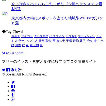
今っぽさを出すならこれ！ポリゴン風のテクスチャ素
材5選
東京都内の街にスポットを当てた地域型WEBマガジン
15選
Tag Clowd
お菓子
アイコン
クリスマス
ハロウィン
ビジネス
ファッション
ペッ
動物
夏
ト
ホラー
マスク
人
仕事
女の子
子供
建物
数字
植物
海
生き
食べ物
物
男性
秋
花
鳥
SOZAIC.com
フリーのイラスト素材と制作に役立つブログ情報サイト
© Sozaic All Rights Reserved.