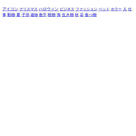
アイコン
クリスマス
ハロウィン
ビジネス
ファッション
ペット
ホラー
人
仕
動物
夏
食べ物
事
子供
建物
数字
植物
海
生き物
秋
花