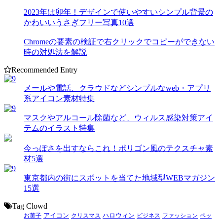
2023年は卯年！デザインで使いやすいシンプル背景の
かわいいうさぎフリー写真10選
Chromeの要素の検証で右クリックでコピーができない
時の対処法を解説
Recommended Entry
メールや電話、クラウドなどシンプルなweb・アプリ
系アイコン素材特集
マスクやアルコール除菌など、ウィルス感染対策アイ
テムのイラスト特集
今っぽさを出すならこれ！ポリゴン風のテクスチャ素
材5選
東京都内の街にスポットを当てた地域型WEBマガジン
15選
Tag Clowd
お菓子
アイコン
クリスマス
ハロウィン
ビジネス
ファッション
ペッ