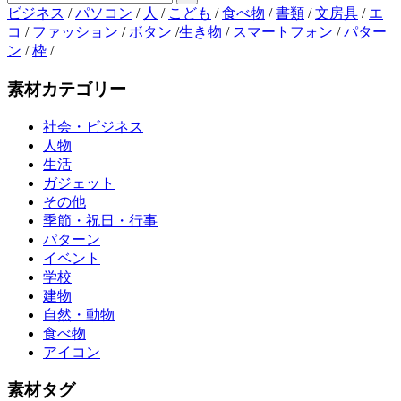
ビジネス
/
パソコン
/
人
/
こども
/
食べ物
/
書類
/
文房具
/
エ
コ
/
ファッション
/
ボタン
/
生き物
/
スマートフォン
/
パター
ン
/
枠
/
素材カテゴリー
社会・ビジネス
人物
生活
ガジェット
その他
季節・祝日・行事
パターン
イベント
学校
建物
自然・動物
食べ物
アイコン
素材タグ