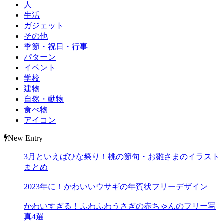
人
生活
ガジェット
その他
季節・祝日・行事
パターン
イベント
学校
建物
自然・動物
食べ物
アイコン
New Entry
3月といえばひな祭り！桃の節句・お雛さまのイラスト
まとめ
2023年に！かわいいウサギの年賀状フリーデザイン
かわいすぎる！ふわふわうさぎの赤ちゃんのフリー写
真4選