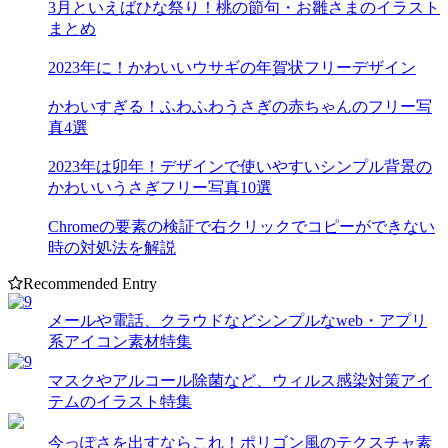
3月といえばひな祭り！桃の節句・お雛さまのイラスト
まとめ
2023年に！かわいいウサギの年賀状フリーデザイン
かわいすぎる！ふわふわうさぎの赤ちゃんのフリー写
真4選
2023年は卯年！デザインで使いやすいシンプル背景の
かわいいうさぎフリー写真10選
Chromeの要素の検証で右クリックでコピーができない
時の対処法を解説
Recommended Entry
メールや電話、クラウドなどシンプルなweb・アプリ
系アイコン素材特集
マスクやアルコール除菌など、ウィルス感染対策アイ
テムのイラスト特集
今っぽさを出すならこれ！ポリゴン風のテクスチャ素