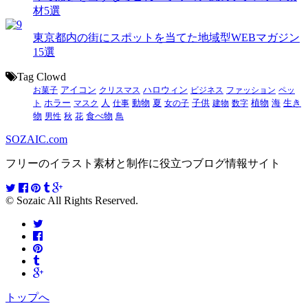
材5選
東京都内の街にスポットを当てた地域型WEBマガジン
15選
Tag Clowd
お菓子
アイコン
クリスマス
ハロウィン
ビジネス
ファッション
ペッ
動物
夏
ト
ホラー
マスク
人
仕事
女の子
子供
建物
数字
植物
海
生き
食べ物
物
男性
秋
花
鳥
SOZAIC.com
フリーのイラスト素材と制作に役立つブログ情報サイト
© Sozaic All Rights Reserved.
トップへ