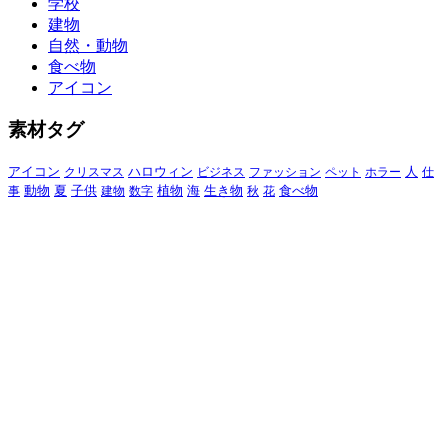
学校
建物
自然・動物
食べ物
アイコン
素材タグ
アイコン
クリスマス
ハロウィン
ビジネス
ファッション
ペット
ホラー
人
仕
動物
夏
食べ物
事
子供
建物
数字
植物
海
生き物
秋
花