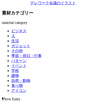
テレワーク会議のイラスト
素材カテゴリー
material category
ビジネス
人
生活
ガジェット
その他
季節・祝日・行事
パターン
イベント
学校
建物
自然・動物
食べ物
アイコン
New Entry