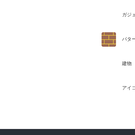
ガジ
パタ
建物
アイ