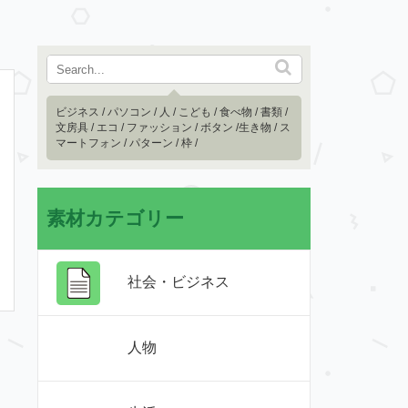
ビジネス
/
パソコン
/
人
/
こども
/
食べ物
/
書類
/
文房具
/
エコ
/
ファッション
/
ボタン
/
生き物
/
ス
マートフォン
/
パターン
/
枠
/
素材カテゴリー
社会・ビジネス
人物