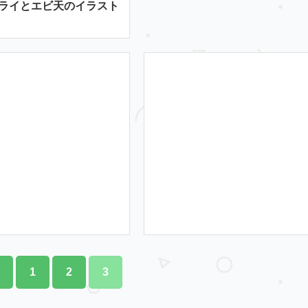
ライとエビ天のイラスト
1
2
3