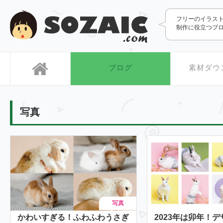
SOZAIC.com
フリーのイラス
制作に役立つブ
ブログ
素材ダウ
写真
写真
かわいすぎる！ふわふわうさぎ
2023年は卯年！