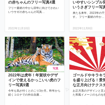
の赤ちゃんのフリー写真4選
いやすいシンプル
いうさぎフリー写真
フリー素材の中から卯年に向けてかわい
いウサギの赤ちゃんの写真…
来たる来年、2023年の
す。 フリー素材の中か…
2022年11月10日
2022年11月8日
写真
2022年は虎年！年賀状やデザ
ゴールドやキラキ
インで使えるかっこいい虎のフ
を盛り上げる！景
リー写真9選
な正月向けテクス
今年も気が付くとのこり3か月。昨年から
お正月系のデザインと言
続くコロナでの外出自粛…
た和風イメージのものを