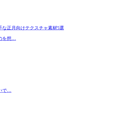
手な正月向けテクスチャ素材5選
のを想…
いで…