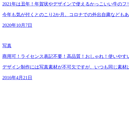
2021年は丑年！年賀状やデザインで使えるかっこいい牛のフ
今年も気が付くとのこり2か月。コロナでの外出自粛なども
2020年10月7日
写真
商用可！ライセンス表記不要！高品質！おしゃれ！使いやす
デザイン制作には写真素材が不可欠ですが、いつも同じ素材
2016年4月21日