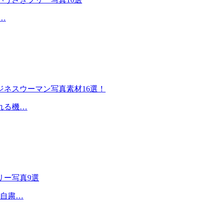
…
ネスウーマン写真素材16選！
れる機…
リー写真9選
出自粛…