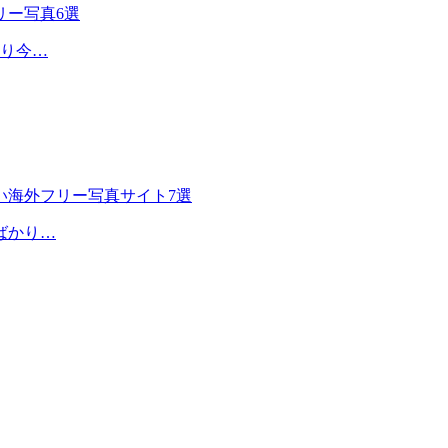
リー写真6選
あり今…
い海外フリー写真サイト7選
ばかり…