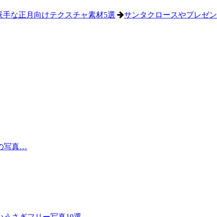
派手な正月向けテクスチャ素材5選
サンタクロースやプレゼン
の写真…
いうさぎフリー写真10選