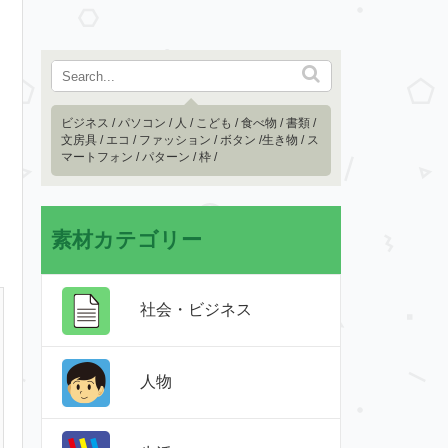
ビジネス
/
パソコン
/
人
/
こども
/
食べ物
/
書類
/
文房具
/
エコ
/
ファッション
/
ボタン
/
生き物
/
ス
マートフォン
/
パターン
/
枠
/
素材カテゴリー
社会・ビジネス
人物