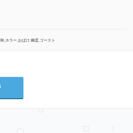
ント,秋,ホラー,おばけ,幽霊,ゴースト
S