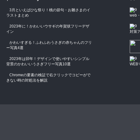
3月といえばひな祭り！桃の節句・お雛さまのイ
ラストまとめ
we
2023年に！かわいいウサギの年賀状フリーデザ
イン
対策
かわいすぎる！ふわふわうさぎの赤ちゃんのフリ
ー写真4選
2023年は卯年！デザインで使いやすいシンプル
背景のかわいいうさぎフリー写真10選
WEB
Chromeの要素の検証で右クリックでコピーがで
きない時の対処法を解説