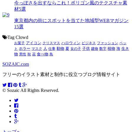
今っぽさを出すならこれ！ポリゴン風のテクスチャ素
材5選
東京都内の街にスポットを当てた地域型WEBマガジン
15選
Tag Clowd
お菓子
アイコン
クリスマス
ハロウィン
ビジネス
ファッション
ペッ
動物
夏
ト
ホラー
マスク
人
仕事
女の子
子供
建物
数字
植物
海
生き
食べ物
物
男性
秋
花
鳥
SOZAIC.com
フリーのイラスト素材と制作に役立つブログ情報サイト
© Sozaic All Rights Reserved.
トップへ