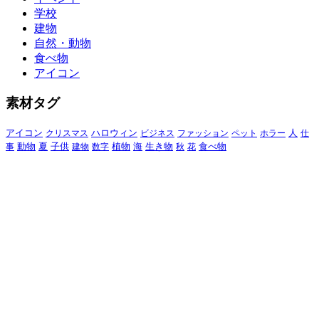
学校
建物
自然・動物
食べ物
アイコン
素材タグ
アイコン
クリスマス
ハロウィン
ビジネス
ファッション
ペット
ホラー
人
仕
動物
夏
食べ物
事
子供
建物
数字
植物
海
生き物
秋
花