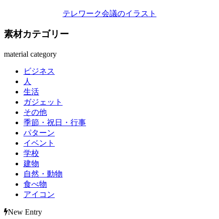
テレワーク会議のイラスト
素材カテゴリー
material category
ビジネス
人
生活
ガジェット
その他
季節・祝日・行事
パターン
イベント
学校
建物
自然・動物
食べ物
アイコン
New Entry