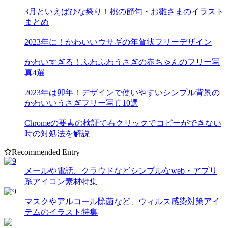
3月といえばひな祭り！桃の節句・お雛さまのイラスト
まとめ
2023年に！かわいいウサギの年賀状フリーデザイン
かわいすぎる！ふわふわうさぎの赤ちゃんのフリー写
真4選
2023年は卯年！デザインで使いやすいシンプル背景の
かわいいうさぎフリー写真10選
Chromeの要素の検証で右クリックでコピーができない
時の対処法を解説
Recommended Entry
メールや電話、クラウドなどシンプルなweb・アプリ
系アイコン素材特集
マスクやアルコール除菌など、ウィルス感染対策アイ
テムのイラスト特集