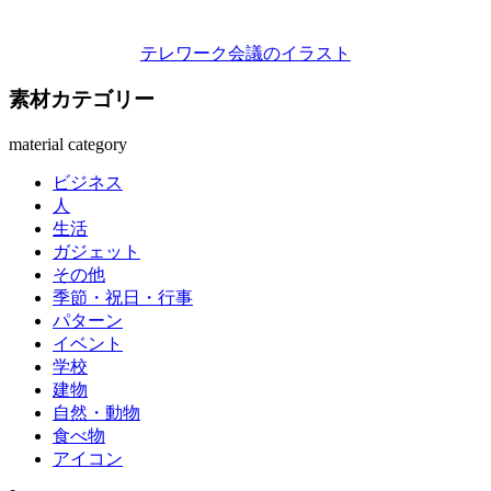
テレワーク会議のイラスト
素材カテゴリー
material category
ビジネス
人
生活
ガジェット
その他
季節・祝日・行事
パターン
イベント
学校
建物
自然・動物
食べ物
アイコン