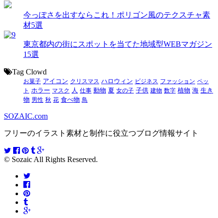
今っぽさを出すならこれ！ポリゴン風のテクスチャ素
材5選
東京都内の街にスポットを当てた地域型WEBマガジン
15選
Tag Clowd
お菓子
アイコン
クリスマス
ハロウィン
ビジネス
ファッション
ペッ
動物
夏
ト
ホラー
マスク
人
仕事
女の子
子供
建物
数字
植物
海
生き
食べ物
物
男性
秋
花
鳥
SOZAIC.com
フリーのイラスト素材と制作に役立つブログ情報サイト
© Sozaic All Rights Reserved.