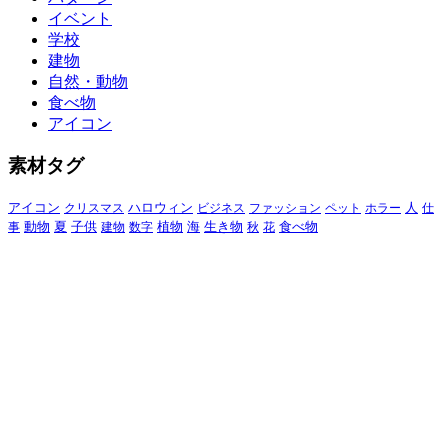
イベント
学校
建物
自然・動物
食べ物
アイコン
素材タグ
アイコン
クリスマス
ハロウィン
ビジネス
ファッション
ペット
ホラー
人
仕
動物
夏
食べ物
事
子供
建物
数字
植物
海
生き物
秋
花