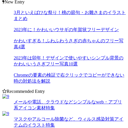
New Entry
3月といえばひな祭り！桃の節句・お雛さまのイラスト
まとめ
2023年に！かわいいウサギの年賀状フリーデザイン
かわいすぎる！ふわふわうさぎの赤ちゃんのフリー写
真4選
2023年は卯年！デザインで使いやすいシンプル背景の
かわいいうさぎフリー写真10選
Chromeの要素の検証で右クリックでコピーができない
時の対処法を解説
Recommended Entry
メールや電話、クラウドなどシンプルなweb・アプリ
系アイコン素材特集
マスクやアルコール除菌など、ウィルス感染対策アイ
テムのイラスト特集