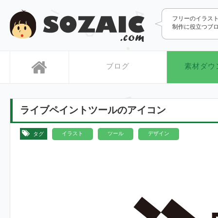
SOZAIC.com
フリーのイラス
制作に役立つブ
ブログ
素材ダウ
ライブペイントツールのアイコン
,
,
イラスト
ツール
デザイン
タグ