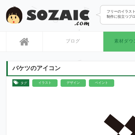
SOZAIC.com
フリーのイラス
制作に役立つブ
ブログ
素材ダウ
バケツのアイコン
,
,
イラスト
デザイン
ペイント
タグ