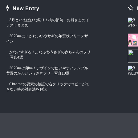
New Entry
3月といえばひな祭り！桃の節句・お雛さまのイ
ラストまとめ
we
2023年に！かわいいウサギの年賀状フリーデザ
イン
かわいすぎる！ふわふわうさぎの赤ちゃんのフリ
ー写真4選
2023年は卯年！デザインで使いやすいシンプル
背景のかわいいうさぎフリー写真10選
WEB
Chromeの要素の検証で右クリックでコピーがで
きない時の対処法を解説