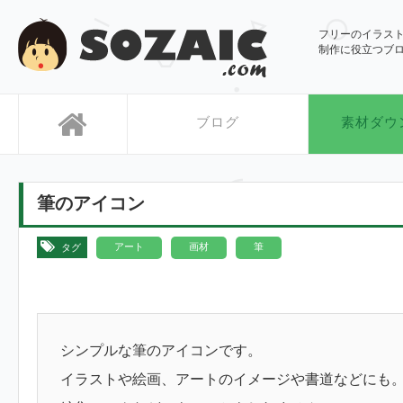
SOZAIC.com
フリーのイラス
制作に役立つブ
ブログ
素材ダウ
筆のアイコン
,
,
アート
画材
筆
タグ
シンプルな筆のアイコンです。
イラストや絵画、アートのイメージや書道などにも