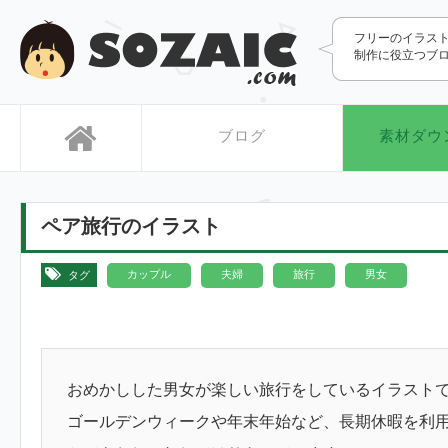
SOZAIC.com
フリーのイラス
制作に役立つブ
ブログ
素材ダウ
ペア旅行のイラスト
,
,
,
カップル
夫婦
旅行
男女
タグ
おめかしした男女が楽しい旅行をしているイラスト
ゴールデンウィークや年末年始など、長期休暇を利