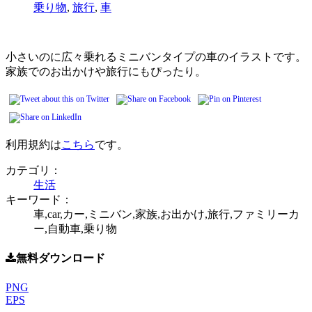
乗り物
,
旅行
,
車
小さいのに広々乗れるミニバンタイプの車のイラストです。
家族でのお出かけや旅行にもぴったり。
利用規約は
こちら
です。
カテゴリ：
生活
キーワード：
車,car,カー,ミニバン,家族,お出かけ,旅行,ファミリーカ
ー,自動車,乗り物
無料ダウンロード
PNG
EPS