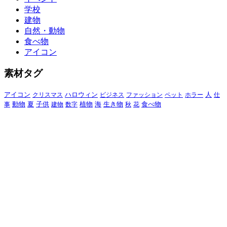
学校
建物
自然・動物
食べ物
アイコン
素材タグ
アイコン
クリスマス
ハロウィン
ビジネス
ファッション
ペット
ホラー
人
仕
動物
夏
食べ物
事
子供
建物
数字
植物
海
生き物
秋
花