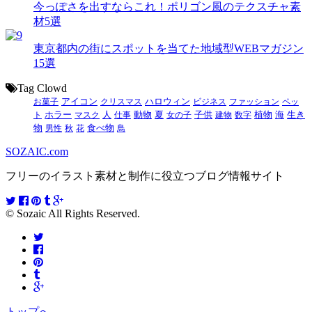
今っぽさを出すならこれ！ポリゴン風のテクスチャ素
材5選
東京都内の街にスポットを当てた地域型WEBマガジン
15選
Tag Clowd
お菓子
アイコン
クリスマス
ハロウィン
ビジネス
ファッション
ペッ
動物
夏
ト
ホラー
マスク
人
仕事
女の子
子供
建物
数字
植物
海
生き
食べ物
物
男性
秋
花
鳥
SOZAIC.com
フリーのイラスト素材と制作に役立つブログ情報サイト
© Sozaic All Rights Reserved.
トップへ