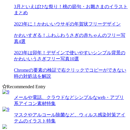
3月といえばひな祭り！桃の節句・お雛さまのイラスト
まとめ
2023年に！かわいいウサギの年賀状フリーデザイン
かわいすぎる！ふわふわうさぎの赤ちゃんのフリー写
真4選
2023年は卯年！デザインで使いやすいシンプル背景の
かわいいうさぎフリー写真10選
Chromeの要素の検証で右クリックでコピーができない
時の対処法を解説
Recommended Entry
メールや電話、クラウドなどシンプルなweb・アプリ
系アイコン素材特集
マスクやアルコール除菌など、ウィルス感染対策アイ
テムのイラスト特集