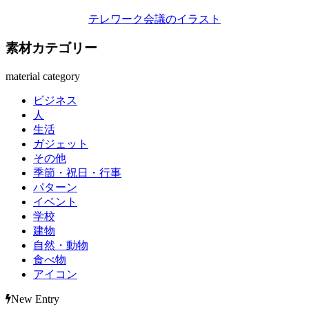
テレワーク会議のイラスト
素材カテゴリー
material category
ビジネス
人
生活
ガジェット
その他
季節・祝日・行事
パターン
イベント
学校
建物
自然・動物
食べ物
アイコン
New Entry