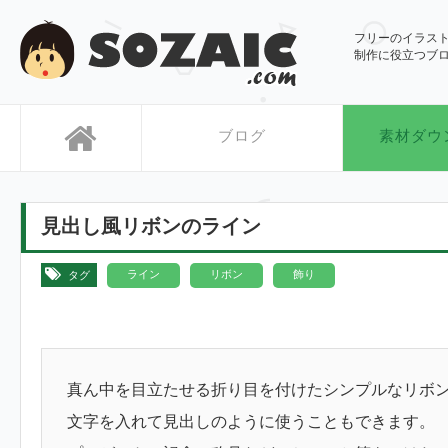
SOZAIC.com
フリーのイラス
制作に役立つブ
ブログ
素材ダウ
見出し風リボンのライン
,
,
ライン
リボン
飾り
タグ
真ん中を目立たせる折り目を付けたシンプルなリボ
文字を入れて見出しのように使うこともできます。