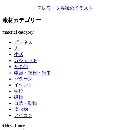
テレワーク会議のイラスト
素材カテゴリー
material category
ビジネス
人
生活
ガジェット
その他
季節・祝日・行事
パターン
イベント
学校
建物
自然・動物
食べ物
アイコン
New Entry