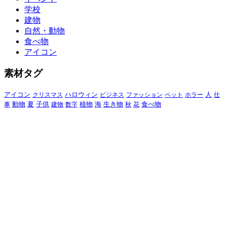
学校
建物
自然・動物
食べ物
アイコン
素材タグ
アイコン
クリスマス
ハロウィン
ビジネス
ファッション
ペット
ホラー
人
仕
動物
夏
食べ物
事
子供
建物
数字
植物
海
生き物
秋
花