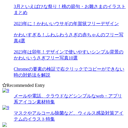
3月といえばひな祭り！桃の節句・お雛さまのイラスト
まとめ
2023年に！かわいいウサギの年賀状フリーデザイン
かわいすぎる！ふわふわうさぎの赤ちゃんのフリー写
真4選
2023年は卯年！デザインで使いやすいシンプル背景の
かわいいうさぎフリー写真10選
Chromeの要素の検証で右クリックでコピーができない
時の対処法を解説
Recommended Entry
メールや電話、クラウドなどシンプルなweb・アプリ
系アイコン素材特集
マスクやアルコール除菌など、ウィルス感染対策アイ
テムのイラスト特集