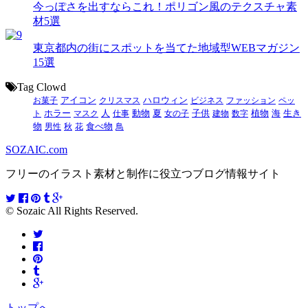
今っぽさを出すならこれ！ポリゴン風のテクスチャ素
材5選
東京都内の街にスポットを当てた地域型WEBマガジン
15選
Tag Clowd
お菓子
アイコン
クリスマス
ハロウィン
ビジネス
ファッション
ペッ
動物
夏
ト
ホラー
マスク
人
仕事
女の子
子供
建物
数字
植物
海
生き
食べ物
物
男性
秋
花
鳥
SOZAIC.com
フリーのイラスト素材と制作に役立つブログ情報サイト
© Sozaic All Rights Reserved.
トップへ