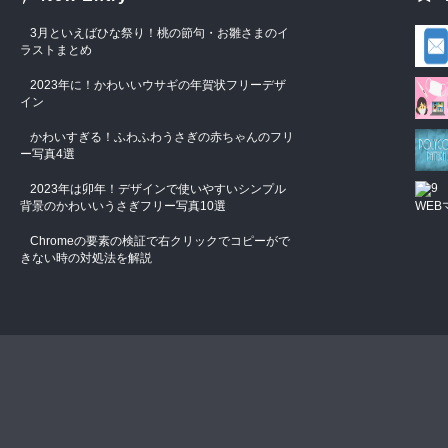
3月といえばひな祭り！桃の節句・お雛さまのイ
ラストまとめ
2023年に！かわいいウサギの年賀状フリーデザ
イン
かわいすぎる！ふわふわうさぎの赤ちゃんのフリ
ー写真4選
2023年は卯年！デザインで使いやすいシンプル
背景のかわいいうさぎフリー写真10選
WEB
Chromeの要素の検証で右クリックでコピーがで
きない時の対処法を解説