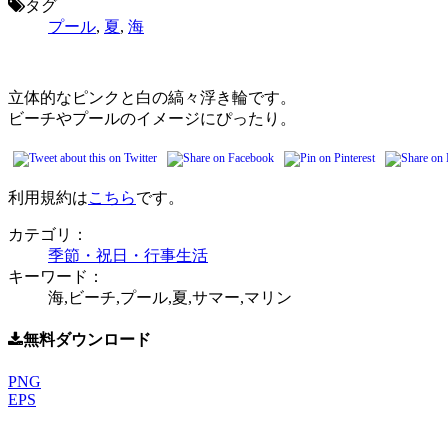
タグ
プール
,
夏
,
海
立体的なピンクと白の縞々浮き輪です。
ビーチやプールのイメージにぴったり。
利用規約は
こちら
です。
カテゴリ：
季節・祝日・行事
生活
キーワード：
海,ビーチ,プール,夏,サマー,マリン
無料ダウンロード
PNG
EPS