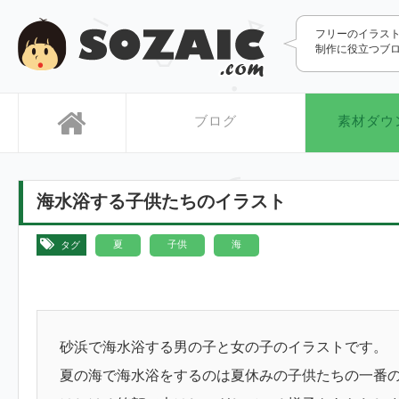
SOZAIC.com
フリーのイラス
制作に役立つブ
ブログ
素材ダウ
海水浴する子供たちのイラスト
,
,
夏
子供
海
タグ
砂浜で海水浴する男の子と女の子のイラストです。
夏の海で海水浴をするのは夏休みの子供たちの一番