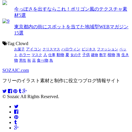
今っぽさを出すならこれ！ポリゴン風のテクスチャ素
材5選
東京都内の街にスポットを当てた地域型WEBマガジン
15選
Tag Clowd
お菓子
アイコン
クリスマス
ハロウィン
ビジネス
ファッション
ペッ
動物
夏
ト
ホラー
マスク
人
仕事
女の子
子供
建物
数字
植物
海
生き
食べ物
物
男性
秋
花
鳥
SOZAIC.com
フリーのイラスト素材と制作に役立つブログ情報サイト
© Sozaic All Rights Reserved.