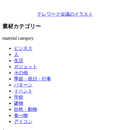
テレワーク会議のイラスト
素材カテゴリー
material category
ビジネス
人
生活
ガジェット
その他
季節・祝日・行事
パターン
イベント
学校
建物
自然・動物
食べ物
アイコン