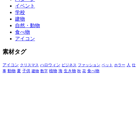
イベント
学校
建物
自然・動物
食べ物
アイコン
素材タグ
アイコン
クリスマス
ハロウィン
ビジネス
ファッション
ペット
ホラー
人
仕
動物
夏
食べ物
事
子供
建物
数字
植物
海
生き物
秋
花