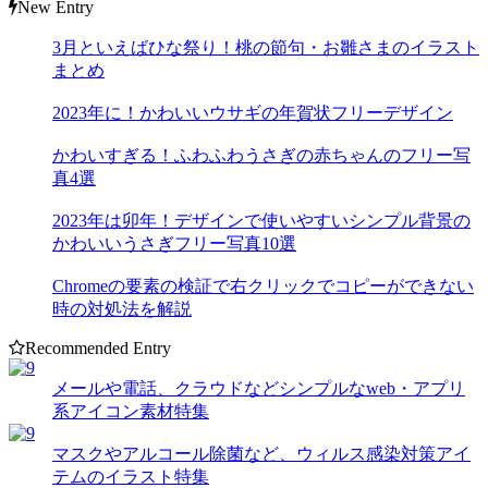
New Entry
3月といえばひな祭り！桃の節句・お雛さまのイラスト
まとめ
2023年に！かわいいウサギの年賀状フリーデザイン
かわいすぎる！ふわふわうさぎの赤ちゃんのフリー写
真4選
2023年は卯年！デザインで使いやすいシンプル背景の
かわいいうさぎフリー写真10選
Chromeの要素の検証で右クリックでコピーができない
時の対処法を解説
Recommended Entry
メールや電話、クラウドなどシンプルなweb・アプリ
系アイコン素材特集
マスクやアルコール除菌など、ウィルス感染対策アイ
テムのイラスト特集