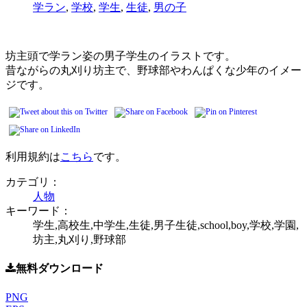
学ラン
,
学校
,
学生
,
生徒
,
男の子
坊主頭で学ラン姿の男子学生のイラストです。
昔ながらの丸刈り坊主で、野球部やわんぱくな少年のイメー
ジです。
利用規約は
こちら
です。
カテゴリ：
人物
キーワード：
学生,高校生,中学生,生徒,男子生徒,school,boy,学校,学園,
坊主,丸刈り,野球部
無料ダウンロード
PNG