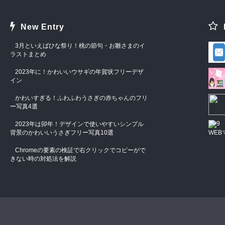
New Entry
3月といえばひな祭り！桃の節句・お雛さまのイ
ラストまとめ
2023年に！かわいいウサギの年賀状フリーデザ
イン
かわいすぎる！ふわふわうさぎの赤ちゃんのフリ
ー写真4選
2023年は卯年！デザインで使いやすいシンプル
背景のかわいいうさぎフリー写真10選
WEB
Chromeの要素の検証で右クリックでコピーがで
きない時の対処法を解説