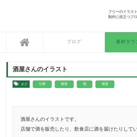
SOZAIC.com
フリーのイラス
制作に役立つブ
ブログ
素材ダウ
酒屋さんのイラスト
,
,
,
仕事
職業
酒
酒屋
タグ
酒屋さんのイラストです。
店舗で酒を販売したり、飲食店に酒を届けたりして