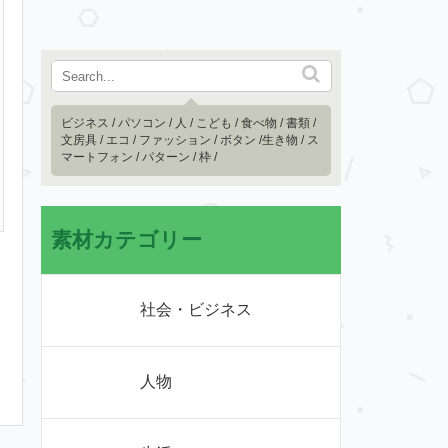
ビジネス
/
パソコン
/
人
/
こども
/
食べ物
/
書類
/
文房具
/
エコ
/
ファッション
/
ボタン
/
生き物
/
ス
マートフォン
/
パターン
/
枠
/
素材カテゴリー
社会・ビジネス
人物