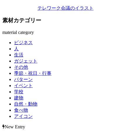
テレワーク会議のイラスト
素材カテゴリー
material category
ビジネス
人
生活
ガジェット
その他
季節・祝日・行事
パターン
イベント
学校
建物
自然・動物
食べ物
アイコン
New Entry