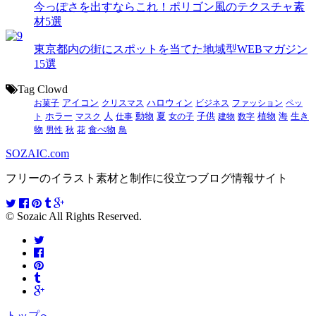
今っぽさを出すならこれ！ポリゴン風のテクスチャ素
材5選
東京都内の街にスポットを当てた地域型WEBマガジン
15選
Tag Clowd
お菓子
アイコン
クリスマス
ハロウィン
ビジネス
ファッション
ペッ
動物
夏
ト
ホラー
マスク
人
仕事
女の子
子供
建物
数字
植物
海
生き
食べ物
物
男性
秋
花
鳥
SOZAIC.com
フリーのイラスト素材と制作に役立つブログ情報サイト
© Sozaic All Rights Reserved.
トップへ