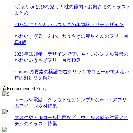
3月といえばひな祭り！桃の節句・お雛さまのイラスト
まとめ
2023年に！かわいいウサギの年賀状フリーデザイン
かわいすぎる！ふわふわうさぎの赤ちゃんのフリー写
真4選
2023年は卯年！デザインで使いやすいシンプル背景の
かわいいうさぎフリー写真10選
Chromeの要素の検証で右クリックでコピーができない
時の対処法を解説
Recommended Entry
メールや電話、クラウドなどシンプルなweb・アプリ
系アイコン素材特集
マスクやアルコール除菌など、ウィルス感染対策アイ
テムのイラスト特集