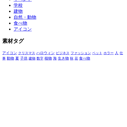
学校
建物
自然・動物
食べ物
アイコン
素材タグ
アイコン
クリスマス
ハロウィン
ビジネス
ファッション
ペット
ホラー
人
仕
動物
夏
食べ物
事
子供
建物
数字
植物
海
生き物
秋
花