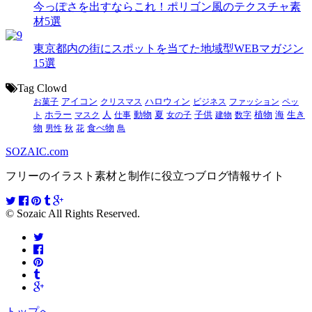
今っぽさを出すならこれ！ポリゴン風のテクスチャ素
材5選
東京都内の街にスポットを当てた地域型WEBマガジン
15選
Tag Clowd
お菓子
アイコン
クリスマス
ハロウィン
ビジネス
ファッション
ペッ
動物
夏
ト
ホラー
マスク
人
仕事
女の子
子供
建物
数字
植物
海
生き
食べ物
物
男性
秋
花
鳥
SOZAIC.com
フリーのイラスト素材と制作に役立つブログ情報サイト
© Sozaic All Rights Reserved.
トップへ