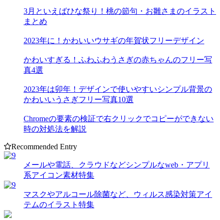
3月といえばひな祭り！桃の節句・お雛さまのイラスト
まとめ
2023年に！かわいいウサギの年賀状フリーデザイン
かわいすぎる！ふわふわうさぎの赤ちゃんのフリー写
真4選
2023年は卯年！デザインで使いやすいシンプル背景の
かわいいうさぎフリー写真10選
Chromeの要素の検証で右クリックでコピーができない
時の対処法を解説
Recommended Entry
メールや電話、クラウドなどシンプルなweb・アプリ
系アイコン素材特集
マスクやアルコール除菌など、ウィルス感染対策アイ
テムのイラスト特集