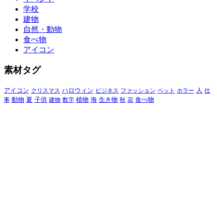
学校
建物
自然・動物
食べ物
アイコン
素材タグ
アイコン
クリスマス
ハロウィン
ビジネス
ファッション
ペット
ホラー
人
仕
動物
夏
食べ物
事
子供
建物
数字
植物
海
生き物
秋
花