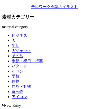
テレワーク会議のイラスト
素材カテゴリー
material category
ビジネス
人
生活
ガジェット
その他
季節・祝日・行事
パターン
イベント
学校
建物
自然・動物
食べ物
アイコン
New Entry