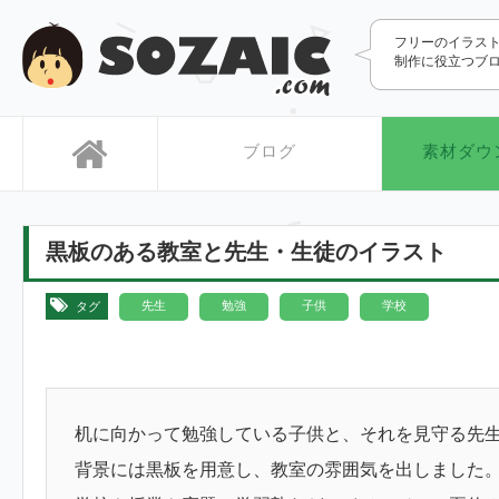
SOZAIC.com
フリーのイラス
制作に役立つブ
ブログ
素材ダウ
黒板のある教室と先生・生徒のイラスト
,
,
,
先生
勉強
子供
学校
タグ
机に向かって勉強している子供と、それを見守る先
背景には黒板を用意し、教室の雰囲気を出しました