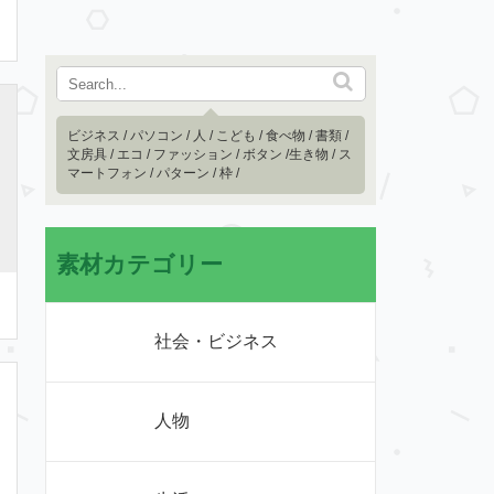
ビジネス
/
パソコン
/
人
/
こども
/
食べ物
/
書類
/
文房具
/
エコ
/
ファッション
/
ボタン
/
生き物
/
ス
マートフォン
/
パターン
/
枠
/
素材カテゴリー
社会・ビジネス
人物