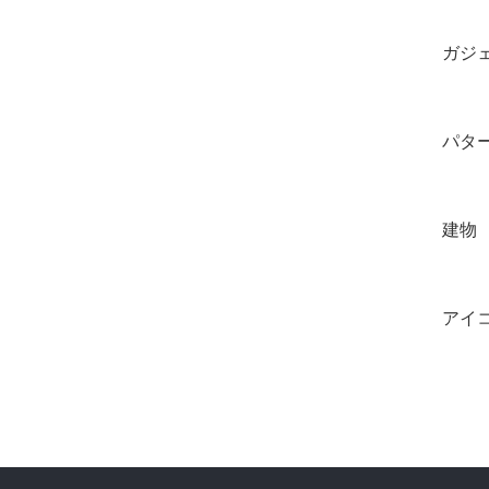
ガジ
パタ
建物
アイ