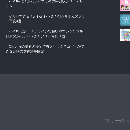
2023年に！かわいいウサギの年賀状フリーデザ
イン
かわいすぎる！ふわふわうさぎの赤ちゃんのフリ
ー写真4選
2023年は卯年！デザインで使いやすいシンプル
背景のかわいいうさぎフリー写真10選
Chromeの要素の検証で右クリックでコピーがで
きない時の対処法を解説
フリーの