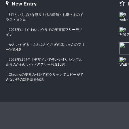
New Entry
3月といえばひな祭り！桃の節句・お雛さまのイ
ラストまとめ
we
2023年に！かわいいウサギの年賀状フリーデザ
イン
対策
かわいすぎる！ふわふわうさぎの赤ちゃんのフリ
ー写真4選
2023年は卯年！デザインで使いやすいシンプル
背景のかわいいうさぎフリー写真10選
WEB
Chromeの要素の検証で右クリックでコピーがで
きない時の対処法を解説