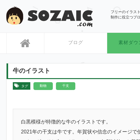
SOZAIC.com
フリーのイラス
制作に役立つブ
ブログ
素材ダウ
牛のイラスト
,
動物
干支
タグ
白黒模様が特徴的な牛のイラストです。
2021年の干支は牛です。年賀状や信念のイメージで