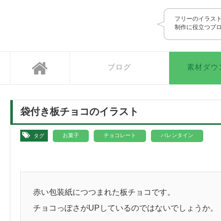
SOZAIC.com
フリーのイラス
制作に役立つブ
ブログ
素材ダウ
袋付き板チョコのイラスト
,
,
お菓子
チョコレート
バレンタイン
タグ
赤い包装紙につつまれた板チョコです。
チョコっぽさがUPしているのではないでしょうか。