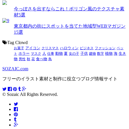
今っぽさを出すならこれ！ポリゴン風のテクスチャ素
材5選
東京都内の街にスポットを当てた地域型WEBマガジン
15選
Tag Clowd
お菓子
アイコン
クリスマス
ハロウィン
ビジネス
ファッション
ペッ
動物
夏
ト
ホラー
マスク
人
仕事
女の子
子供
建物
数字
植物
海
生き
食べ物
物
男性
秋
花
鳥
SOZAIC.com
フリーのイラスト素材と制作に役立つブログ情報サイト
© Sozaic All Rights Reserved.