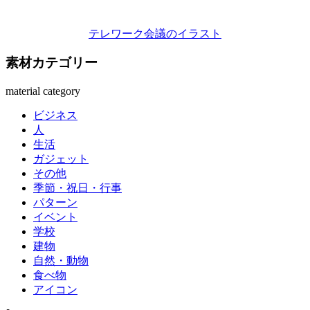
テレワーク会議のイラスト
素材カテゴリー
material category
ビジネス
人
生活
ガジェット
その他
季節・祝日・行事
パターン
イベント
学校
建物
自然・動物
食べ物
アイコン