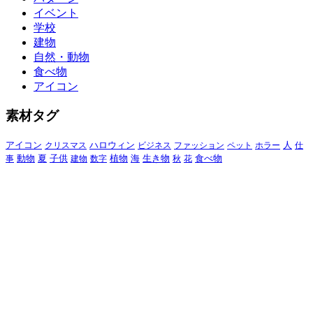
イベント
学校
建物
自然・動物
食べ物
アイコン
素材タグ
アイコン
クリスマス
ハロウィン
ビジネス
ファッション
ペット
ホラー
人
仕
動物
夏
食べ物
事
子供
建物
数字
植物
海
生き物
秋
花