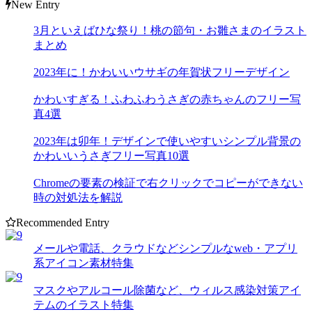
New Entry
3月といえばひな祭り！桃の節句・お雛さまのイラスト
まとめ
2023年に！かわいいウサギの年賀状フリーデザイン
かわいすぎる！ふわふわうさぎの赤ちゃんのフリー写
真4選
2023年は卯年！デザインで使いやすいシンプル背景の
かわいいうさぎフリー写真10選
Chromeの要素の検証で右クリックでコピーができない
時の対処法を解説
Recommended Entry
メールや電話、クラウドなどシンプルなweb・アプリ
系アイコン素材特集
マスクやアルコール除菌など、ウィルス感染対策アイ
テムのイラスト特集