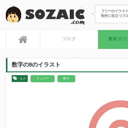
SOZAIC.com
フリーのイラス
制作に役立つブ
ブログ
素材ダウ
数字の9のイラスト
,
ナンバー
数字
タグ