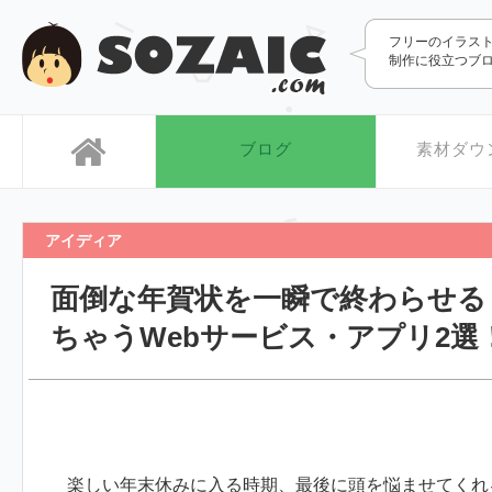
SOZAIC.com
フリーのイラス
制作に役立つブ
ブログ
素材ダウ
アイディア
面倒な年賀状を一瞬で終わらせる
ちゃうWebサービス・アプリ2選
楽しい年末休みに入る時期、最後に頭を悩ませてくれ